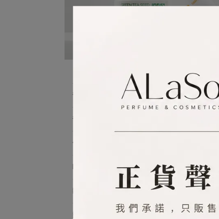
in
爸爸是超人🦸‍♂️只要888
預設
爸氣商品👨1件88折
付清商品👔2件8折
NG良品
新品上架
熱銷夯品