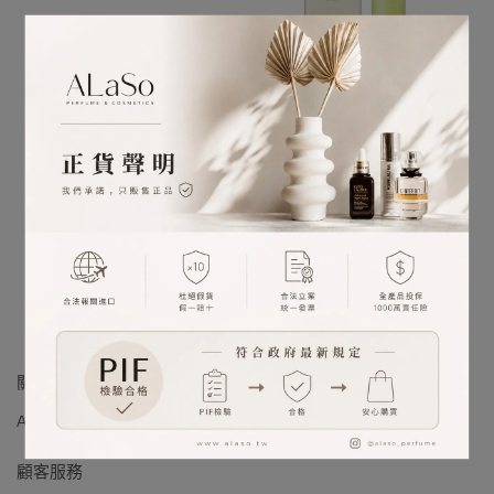
Goodal 青橘維他命C保濕
Goodal 青橘維他命C嫩白
眼膜 60片
精華液 40ml
已銷售：35
已銷售：26
NT$420
NT$900
NT$580
NT$1,200
加入購物車
加入購物車
關於我們
ALaSo 品牌理念
ALaSo 會員制度
ALaSo 的品質承諾 (PIF)
顧客服務