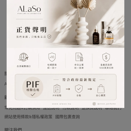
很抱歉，無商品符合篩選條件
請重新輸入篩選
關於我們
ALaSo 品牌理念
ALaSo 會員制度
ALaSo 的品質承諾 (PIF)
顧客服務
常見問題&訂購須知
運送說明
付款說明
退換貨說明
聯絡我們
網站使用條款&隱私權政策
國際包裹查詢
關注我們