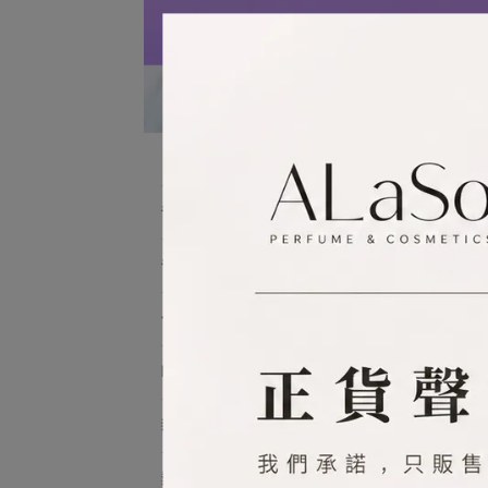
BI
爸爸是超人🦸‍♂️只要888
預設
爸氣商品👨1件88折
付清商品👔2件8折
NG良品
新品上架
熱銷夯品