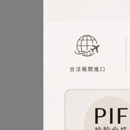
全館品牌
臉部
身體
髮品
個人香氛
空間香氛
彩妝
限定禮盒
獨家套組