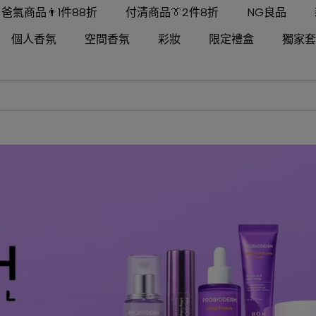
爸氣商品👨1件88折
付清商品👔2件8折
NG良品
個人香氛
空間香氛
彩妝
限定禮盒
獨家套