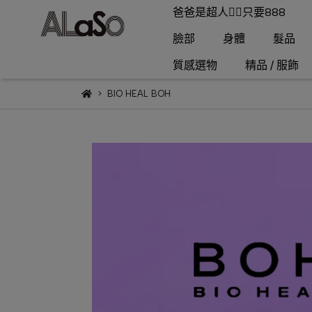
爸爸是超人🦸‍♂️只要888
臉部
身體
髮品
質感選物
精品 / 服飾
BIO HEAL BOH