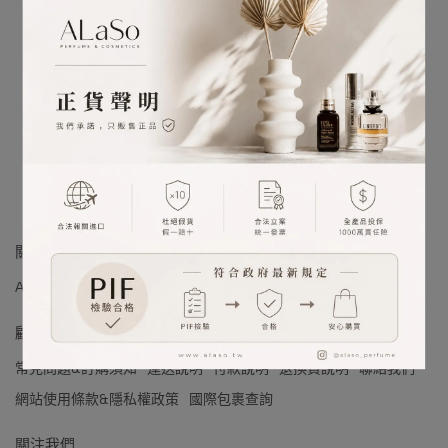
很抱歉，無商品符合篩選條件
請重新輸入篩選
關於我們
ALaSo 品牌理念
ALaSo 會員制度
ALaSo 的品質承諾 (PIF)
顧客服務
常見問題&訂購須知
運送說明
付款說明
退換貨說明
聯絡我們
網站使用條款&隱私權政策
國際包裹查詢
關注我們