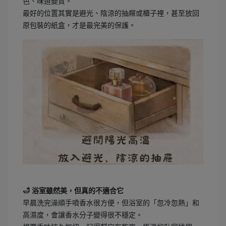
色、味道變質。
最好的位置其實是避光、陰涼的抽屜或櫃子裡，甚至放回
原包裝的紙盒，才是最完美的保護。
🛁 浴室雖然美，但真的不適合它
早晨洗完澡順手噴香水很方便，但浴室的「忽冷忽熱」和
高濕度，會讓香水分子變得很不穩定。