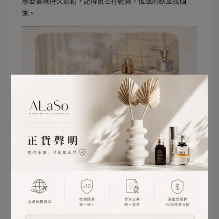
想要香味持久如初，記得幫它在乾爽、恆溫的臥室找個
家。
🌪️ 溫柔對待，拒絕過度搖晃
噴香水前不需要像搖泡沫紅茶一樣去晃動瓶身喔！過度的
搖晃會讓空氣混入液體，加速氧化過程。
請溫柔地拿起它，安靜地按下噴頭，讓香氣自然散發就