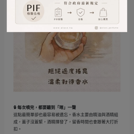
好。
🔒 每次噴完，都要聽到「喀」一聲
這點最簡單卻也最容易被遺忘。香水主要由精油與酒精組
成，蓋子沒蓋緊，酒精揮發了，留香時間也會跟著大打折
扣。