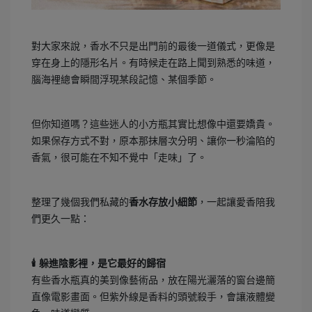
對大家來說，香水不只是出門前的最後一道儀式，更像是
穿在身上的隱形名片。有時候走在路上聞到熟悉的味道，
腦海裡總會瞬間浮現某段記憶、某個季節。
但你知道嗎？這些迷人的小方瓶其實比想像中還要嬌貴。
如果保存方式不對，原本那抹層次分明、讓你一秒淪陷的
香氣，很可能在不知不覺中「走味」了。
整理了幾個我們私藏的
香水存放小細節
，一起讓愛香陪我
們更久一點：
🕯️ 躲進陰影裡，是它最好的歸宿
有些香水瓶真的美到像藝術品，放在陽光灑落的窗台邊簡
直像電影畫面。但紫外線是香料的頭號殺手，會讓液體變