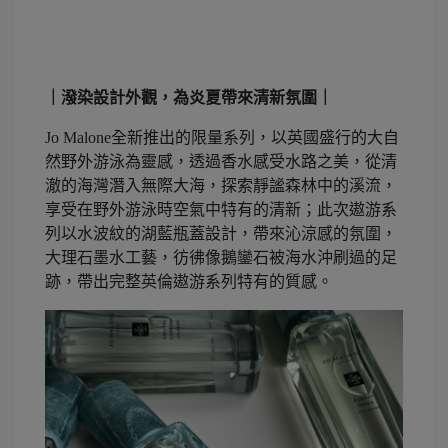
｜潑染設計外觀，為炎夏帶來清新氛圍｜
Jo Malone全新推出的限量系列，以英國盛行的大自
然野外游泳為靈感，透過香水感受水路之美，從清
澈的海灣潛入無際大海，探索靜謐森林中的溪流，
享受在野外游泳時空氣中特有的清新；此次遨游系
列以水波紋的湖藍瓶蓋設計，帶來沁涼感的氛圍，
大理石墨水工藝，彷彿像鵝鑾石被海水沖刷過的足
跡，帶出完整英倫遨游系列特有的質感。