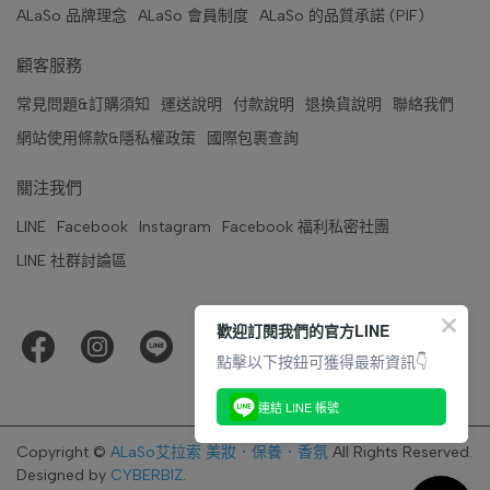
ALaSo 品牌理念
ALaSo 會員制度
ALaSo 的品質承諾 (PIF)
顧客服務
常見問題&訂購須知
運送說明
付款說明
退換貨說明
聯絡我們
網站使用條款&隱私權政策
國際包裹查詢
關注我們
LINE
Facebook
Instagram
Facebook 福利私密社團
LINE 社群討論區
歡迎訂閱我們的官方LINE
點擊以下按鈕可獲得最新資訊👇
連結 LINE 帳號
Copyright ©
ALaSo艾拉索 美妝．保養．香氛
All Rights Reserved.
Designed by
CYBERBIZ
.