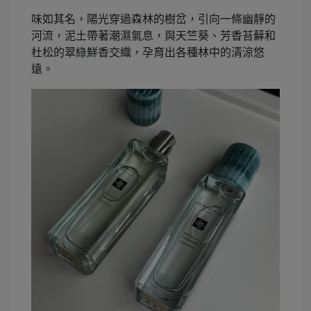
味如其名，陽光穿過森林的樹岔，引向一條幽靜的
河流，泥土帶著潮濕氣息，與天竺葵、芳香苔蘚和
杜松的翠綠鮮香交織，孕育出各種林中的清涼悠
遠。