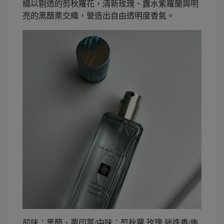
綴以剔透的剪秋羅花，清新玫瑰、露水紫羅蘭與明
亮的黑醋栗交織，營造出自由透明度香氣。
前味：黑醋、栗印蒿/中味：剪秋蘿 玫瑰 迷迭香/後