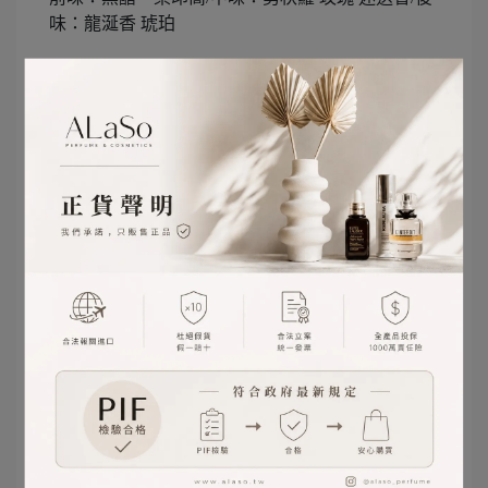
味：龍涎香 琥珀
Aqua Lemon 池畔檸檬葉香水 30ml ALaSo獨家
NT$2050
以英國盛行的大自然野外游泳為靈感，在明亮的藍
色泳池晨泳，空氣中瀰漫著柑橘與充滿朝氣的綠薄
荷，氣息縈繞不散，伴隨著杜松的內斂，為整體帶
來一絲暖意。