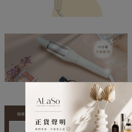
即使開心出門
也不怕忘記關機喔