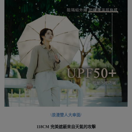
\浪漫雙人大傘面/
118CM 完美遮蔽來自天氣的攻擊