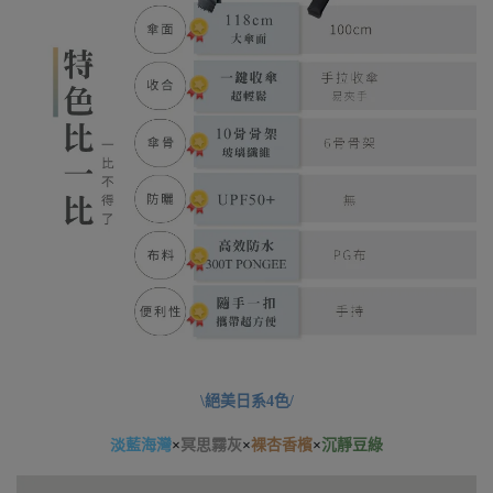
\絕美日系4色/
淡藍海灣
×
冥思霧灰
×
裸杏香檳
×
沉靜豆綠