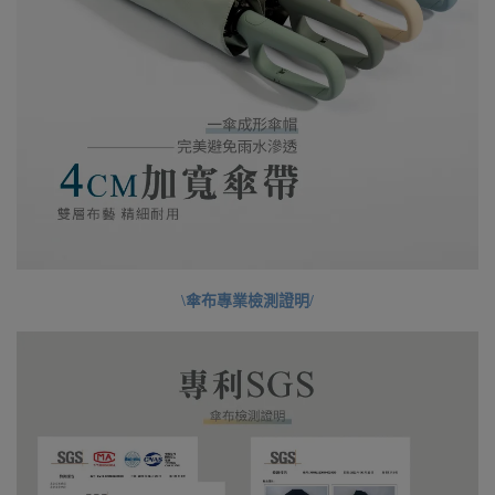
\傘布專業檢測證明/