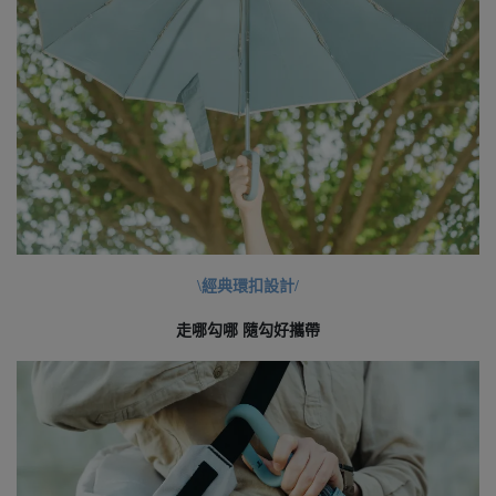
\經典環扣設計/
走哪勾哪 隨勾好攜帶