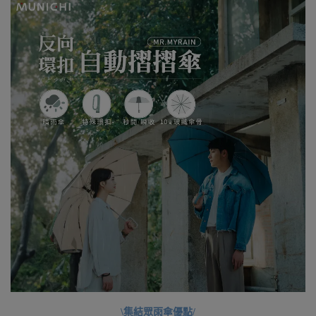
\集結眾雨傘優點/