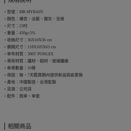
規格說明
• 型號：MR.MYRAIN
• 顏色：裸杏、淡藍、霧灰、豆綠
• 尺寸：23吋
• 重量：450g±5%
• 收納尺寸：36X10X36 cm
• 展開尺寸：118X105X63 cm
• 傘布材質：300T PONGEE
• 骨架材質：鐵材、鋁材、玻璃纖維
• 傘骨數量：10骨
• 保固：無，7天鑑賞期內提供新品瑕疵更換
• 產地：中國製造，台灣監製
• 貨源：公司貨
• 配件：雨傘、傘套
相關商品