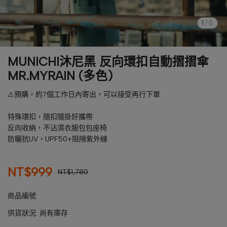
1
/
8
MUNICHI沐尼黑 反向環扣自動摺摺傘
MR.MYRAIN (多色)
⚠️預購，約7個工作日內寄出，可以接受再行下單
特殊環扣，隨扣隨掛好攜帶
反向收納，不沾濕衣服包包座椅
防曬抗UV，UPF50+阻隔紫外線
NT$999
NT$1,780
商品編號:
供貨狀況:
尚有庫存