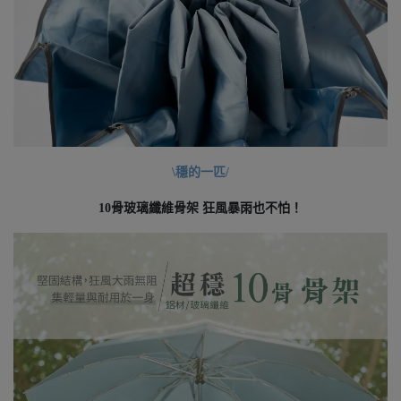
\穩的一匹/
10骨玻璃纖維骨架 狂風暴雨也不怕！