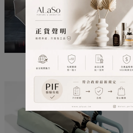
\質感小巧思/
加寬傘帶 雙層收納袋 耐用度大幅UP！