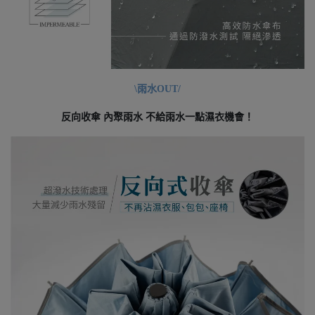
\雨水OUT/
反向收傘 內聚雨水 不給雨水一點濕衣機會！