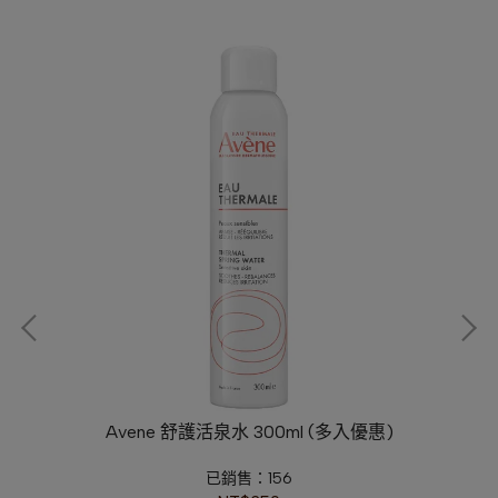
Avene 舒護活泉水 300ml (多入優惠)
B
已銷售：156