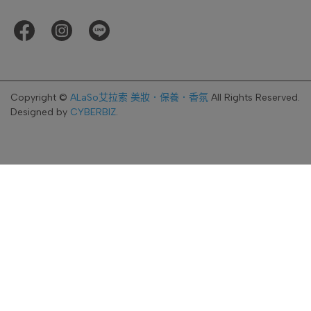
Copyright ©
ALaSo艾拉索 美妝．保養．香氛
All Rights Reserved.
Designed by
CYBERBIZ
.