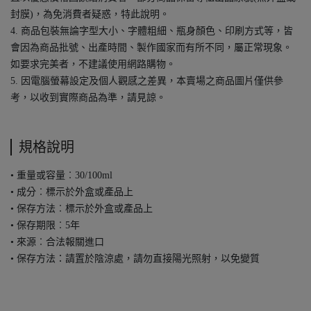
封膜)，為免消費者疑惑，特此說明。
4. 商品包裝無論字型大小、字體粗細、瓶身顏色、印刷方式等，皆
會因為商品批號、出產時間、製作國家而有所不同，屬正常現象。
如要求完美者，不建議使用網路購物。
5. 因電腦螢幕設定及個人觀感之差異，本賣場之商品圖片僅供參
考，以收到實際商品為準，請見諒。
規格說明
• 重量或容量︰30/100ml
• 成分︰標示於外盒或產品上
• 保存方法︰標示於外盒或產品上
• 保存期限︰5年
• 來源︰合法報關進口
• 保存方法：請置於陰涼處，請勿直接陽光照射，以免變質