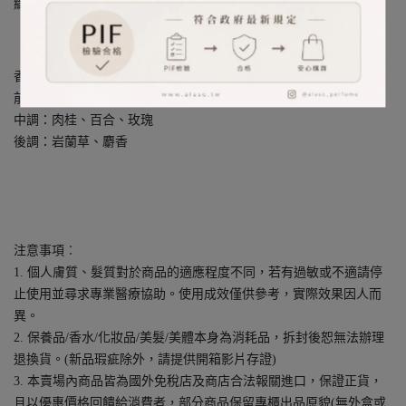
織綿密出了那纖細而浪漫的午後庭園詩篇。
香調：玫瑰花香調
前調：榛果葉、杏仁油
中調：肉桂、百合、玫瑰
後調：岩蘭草、麝香
注意事項︰
1. 個人膚質、髮質對於商品的適應程度不同，若有過敏或不適請停
止使用並尋求專業醫療協助。使用成效僅供參考，實際效果因人而
異。
2. 保養品/香水/化妝品/美髮/美體本身為消耗品，拆封後恕無法辦理
退換貨。(新品瑕疵除外，請提供開箱影片存證)
3. 本賣場內商品皆為國外免稅店及商店合法報關進口，保證正貨，
且以優惠價格回饋給消費者，部分商品保留專櫃出品原貌(無外盒或