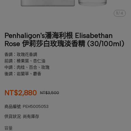
1
/
4
Penhaligon's潘海利根 Elisabethan
Rose 伊莉莎白玫瑰淡香精 (30/100ml)
香調：玫瑰花香調
前調：榛果葉、杏仁油
中調：肉桂、百合、玫瑰
後調：岩蘭草、麝香
NT$2,880
NT$3,500
商品編號:
PEH5005053
供貨狀況:
尚有庫存
容量