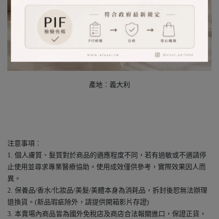
產地︰義大利
注意事項︰
1. 個人膚質、髮質對於商品的適應程度不同，若有過敏或不適請停
止使用並尋求專業醫療協助。使用成效僅供參考，實際效果因人而
異。
2. 保養品/香水/化妝品/美髮/美體本身為消耗品，拆封後恕無法辦理
退換貨。(新品瑕疵除外，請提供開箱影片存證)
3. 本賣場內商品皆為國外免稅店及商店合法報關進口，保證正貨，