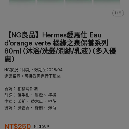
1
/
5
【NG良品】Hermes愛馬仕 Eau
d'orange verte 橘綠之泉保養系列
80ml (沐浴/洗髮/潤絲/乳液) (多入優
惠)
NG狀況：即期，效期至2028/04
還請留意，可接受再進行下單🙏
香調： 柑橘清新調
前調： 佛手柑、 鮮橙、 檸檬
中調： 茉莉、 番木瓜、 橙花
後調： 廣藿香、 橡樹、 薄荷
NT$250
NT$699