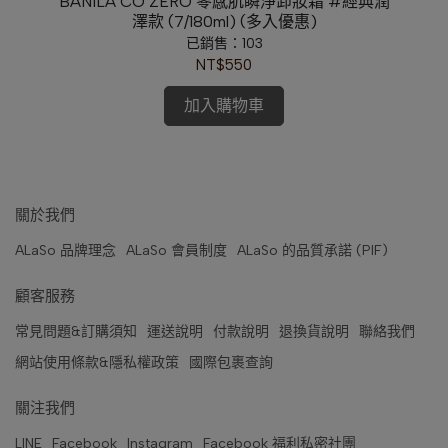
BANILA CO ZERO 零感肌瞬淨卸妝霜 #經典潤
A
澤款 (7/180ml) (多入優惠)
已銷售：103
NT$550
加入購物車
關於我們
ALaSo 品牌理念
ALaSo 會員制度
ALaSo 的品質承諾 (PIF)
顧客服務
常見問題&訂購須知
運送說明
付款說明
退換貨說明
聯絡我們
網站使用條款&隱私權政策
國際包裹查詢
關注我們
LINE
Facebook
Instagram
Facebook 福利私密社團