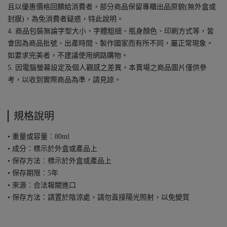
且以優惠價格回饋給消費者，部分商品保留專櫃出品原貌(無外盒或
封膜)，為免消費者疑惑，特此說明。
4. 商品包裝無論字型大小、字體粗細、瓶身顏色、印刷方式等，皆
會因為商品批號、出產時間、製作國家而有所不同，屬正常現象。
如要求完美者，不建議使用網路購物。
5. 因電腦螢幕設定及個人觀感之差異，本賣場之商品圖片僅供參
考，以收到實際商品為準，請見諒。
規格說明
• 重量或容量︰80ml
• 成分︰標示於外盒或產品上
• 保存方法︰標示於外盒或產品上
• 保存期限︰5年
• 來源︰合法報關進口
• 保存方法：請置於陰涼處，請勿直接陽光照射，以免變質