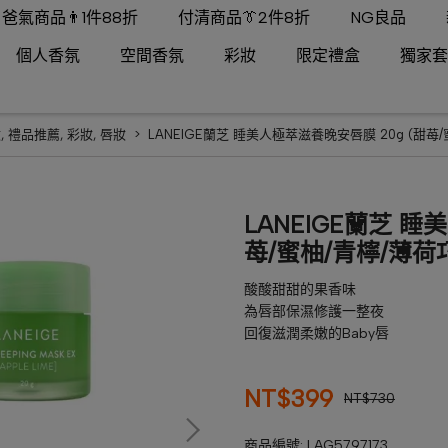
爸氣商品👨1件88折
付清商品👔2件8折
NG良品
個人香氛
空間香氛
彩妝
限定禮盒
獨家套
妝
,
禮品推薦
,
彩妝
,
唇妝
LANEIGE蘭芝 睡美人極萃滋養晚安唇膜 20g (甜苺
LANEIGE蘭芝 睡
苺/蜜柚/青檸/薄荷
酸酸甜甜的果香味
為唇部保濕修護一整夜
回復滋潤柔嫩的Baby唇
NT$399
NT$730
商品編號:
LAG5797173