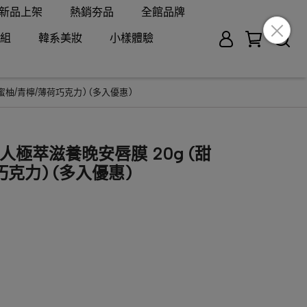
新品上架
熱銷夯品
全館品牌
組
韓系美妝
小樣體驗
/蜜柚/青檸/薄荷巧克力) (多入優惠)
美人極萃滋養晚安唇膜 20g (甜
巧克力) (多入優惠)