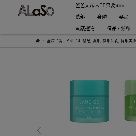
爸爸是超人🦸‍♂️只要888
臉部
身體
髮品
質感選物
精品 / 服飾
全館品牌
,
LANEIGE 蘭芝
,
臉部
,
唇部保養
,
韓系美