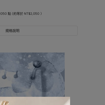
2050
點 (約等於
NT$2,050
)
規格說明