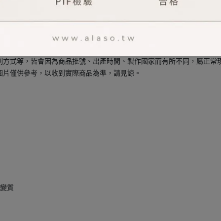
過敏或不適請停止使用並尋求專業醫療協助。使用成效僅供參考，實際效果
拆封後恕無法辦理退換貨。(新品瑕疵除外，請提供開箱影片存證)
口，保證正貨，且以優惠價格回饋給消費者，部分商品保留專櫃出品原貌(無
印刷方式等，皆會因為商品批號、出產時間、製作國家而有所不同，屬正常
品圖片僅供參考，以收到實際商品為準，請見諒。
免變質