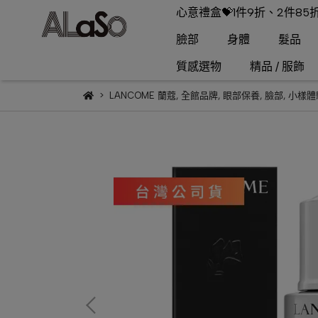
心意禮盒💝1件9折、2件85
臉部
身體
髮品
質感選物
精品 / 服飾
LANCOME 蘭蔻
,
全館品牌
,
眼部保養
,
臉部
,
小樣體