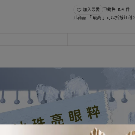
加入最愛
已銷售: 159 件
此商品 「 最高 」可以折抵紅利