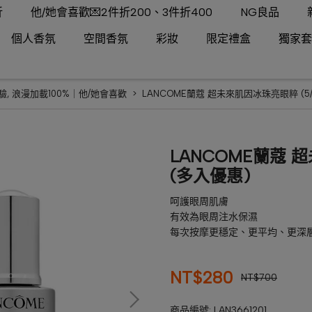
折
他/她會喜歡💌2件折200、3件折400
NG良品
個人香氛
空間香氛
彩妝
限定禮盒
獨家套
驗
,
浪漫加載100%｜他/她會喜歡
LANCOME蘭蔻 超未來肌因冰珠亮眼粹 (5/2
LANCOME蘭蔻 超
(多入優惠)
呵護眼周肌膚
有效為眼周注水保濕
每次按摩更穩定、更平均、更深
NT$280
NT$700
商品編號:
LAN3661201