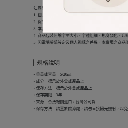
注意事項︰
1. 個人膚質、髮質對於商品的適應程度不同，若有
2. 保養品/香水/化妝品/美髮/美體本身為消耗品，
3. 本賣場內商品皆為國外免稅店及商店合法報關進
4. 商品包裝無論字型大小、字體粗細、瓶身顏色、
5. 因電腦螢幕設定及個人觀感之差異，本賣場之商
規格說明
• 重量或容量︰5/20ml
• 成分︰標示於外盒或產品上
• 保存方法︰標示於外盒或產品上
• 保存期限︰3年
• 來源︰合法報關進口 / 台灣公司貨
• 保存方法：請置於陰涼處，請勿直接陽光照射，以