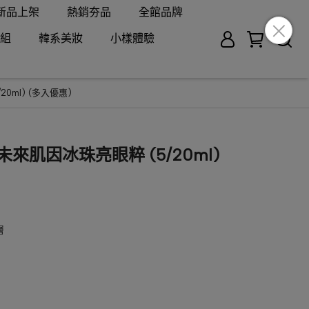
新品上架
熱銷夯品
全館品牌
組
韓系美妝
小樣體驗
0ml) (多入優惠)
未來肌因冰珠亮眼粹 (5/20ml)
層