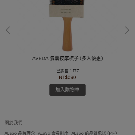
油
AVEDA 氣囊按摩梳子 (多入優惠)
BY
已銷售：177
NT$580
加入購物車
關於我們
ALaSo 品牌理念
ALaSo 會員制度
ALaSo 的品質承諾 (PIF)