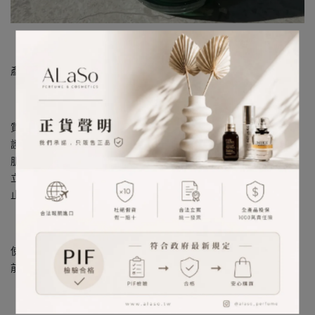
圖片來源：小紅書_媚媚变美美
產地︰美國
質地如絲絨般的修護唇霜帶有淡淡的薄荷香氣，以最溫柔的撫觸修
護、調理和蛻變雙唇，達到高保濕、緊緻鎖水，以及保護唇部柔嫩
肌膚的功效。
立即柔嫩乾燥唇瓣，滋養、修護和增強其天然保濕屏障，進一步防
止環境的傷害。
使用方法︰以指尖溫熱少許潤唇膏，輕拍雙唇。也可使用於唇彩
前，持久保濕雙唇。