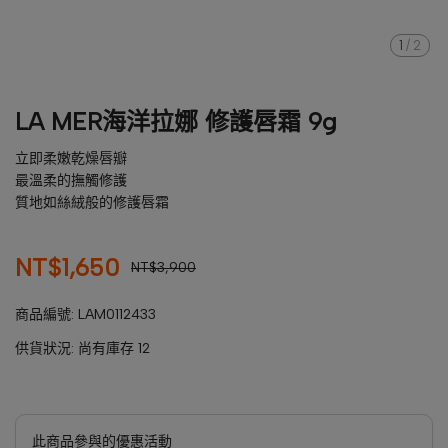
1
/
2
LA MER海洋拉娜 修護唇霜 9g
立即柔嫩乾燥唇瓣
最溫柔的撫觸修護
質地如絲絨般的修護唇霜
NT$1,650
NT$3,900
商品編號:
LAM0112433
供貨狀況:
尚有庫存 12
此商品參與的優惠活動