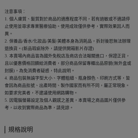
注意事項︰
1. 個人膚質、髮質對於商品的適應程度不同，若有過敏或不適請停
止使用並尋求專業醫療協助。使用成效僅供參考，實際效果因人而
異。
2. 保養品/香水/化妝品/美髮/美體本身為消耗品，拆封後恕無法辦理
退換貨。(新品瑕疵除外，請提供開箱影片存證)
3. 本賣場內商品皆為國外免稅店及商店合法報關進口，保證正貨，
且以優惠價格回饋給消費者，部分商品保留專櫃出品原貌(無外盒或
封膜)，為免消費者疑惑，特此說明。
4. 商品包裝無論字型大小、字體粗細、瓶身顏色、印刷方式等，皆
會因為商品批號、出產時間、製作國家而有所不同，屬正常現象。
如要求完美者，不建議使用網路購物。
5. 因電腦螢幕設定及個人觀感之差異，本賣場之商品圖片僅供參
考，以收到實際商品為準，請見諒。
規格說明