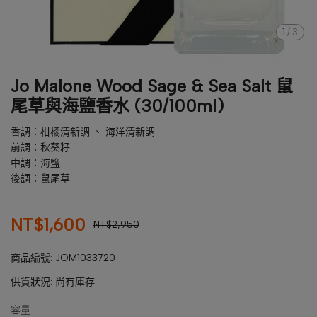
1
/
3
Jo Malone Wood Sage & Sea Salt 鼠
尾草與海鹽香水 (30/100ml)
香調：柑橘清新調 、 海洋清新調
前調：秋葵籽
中調：海鹽
後調：鼠尾草
NT$1,600
NT$2,950
商品編號:
JOM1033720
供貨狀況:
尚有庫存
容量