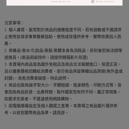
注意事項︰
1. 個人膚質、髮質對於商品的適應程度不同，若有過敏或不適請停
止使用並尋求專業醫療協助。使用成效僅供參考，實際效果因人而
異。
2. 保養品/香水/化妝品/美髮/美體本身為消耗品，拆封後恕無法辦理
退換貨。(新品瑕疵除外，請提供開箱影片存證)
3. 本賣場內商品皆為國外免稅店及商店合法報關進口，保證正貨，
且以優惠價格回饋給消費者，部分商品保留專櫃出品原貌(無外盒或
封膜)，為免消費者疑惑，特此說明。
4. 商品包裝無論字型大小、字體粗細、瓶身顏色、印刷方式等，皆
會因為商品批號、出產時間、製作國家而有所不同，屬正常現象。
如要求完美者，不建議使用網路購物。
5. 因電腦螢幕設定及個人觀感之差異，本賣場之商品圖片僅供參
考，以收到實際商品為準，請見諒。