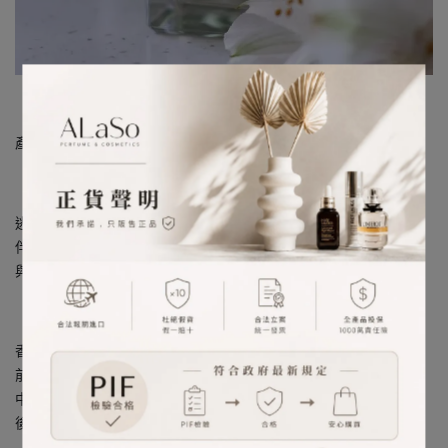
圖片來源︰小紅書_FragranceNet网
產地︰英國
逃離繁囂，獨個兒沿岸漫步，感受迎面海風。海浪拍出層層白裙，
伴隨瀰漫海鹽與浪花的清新空氣。懸崖的礦物氣息令人精神一振，
與鼠尾草純樸的木本香相交融著。清爽、活潑、渾然的愉悅
香調：柑橘清新調 、 海洋清新調
前調：秋葵籽
中調：海鹽
後調：鼠尾草