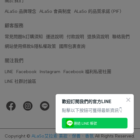
關於我們
ALaSo 品牌理念
ALaSo 會員制度
ALaSo 的品質承諾 (PIF)
顧客服務
常見問題&訂購須知
運送說明
付款說明
退換貨說明
聯絡我們
網站使用條款&隱私權政策
國際包裹查詢
關注我們
LINE
Facebook
Instagram
Facebook 福利私密社團
LINE 社群討論區
歡迎訂閱我們的官方LINE
點擊以下按鈕可獲得最新資訊👇
連結 LINE 帳號
Copyright ©
ALaSo艾拉索 美妝．保養．香氛
All Rights Reserved.