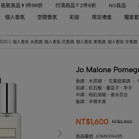
爸氣商品👨1件88折
付清商品👔2件8折
NG良品
個人香氛
空間香氛
彩妝
限定禮盒
獨家套
EDC)
,
個人香氛 木質調
,
個人香氛 花香調
,
個人香氛 果香調
,
個人香氛 辛香調
Jo Malone Pome
香調：木質調 、 花果甜美調 、 
前調：紅石榴、覆盆子、李子
中調：粉紅胡椒、香水百合
後調：辛辣木香
NT$1,600
NT$2,800
商品編號:
JOM1009435