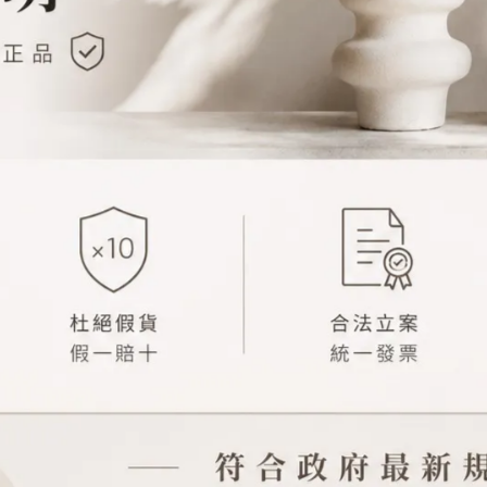
圖片來源︰小紅書_乌鸦鸦无所事事