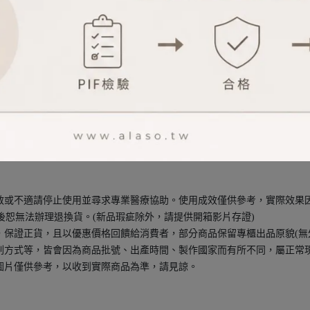
榴的神秘的引力
甜醬果香氣加上粉紅胡椒、香水百合和辛辣木香，交織成這款神秘魅惑的
過敏或不適請停止使用並尋求專業醫療協助。使用成效僅供參考，實際效果
拆封後恕無法辦理退換貨。(新品瑕疵除外，請提供開箱影片存證)
口，保證正貨，且以優惠價格回饋給消費者，部分商品保留專櫃出品原貌(無
印刷方式等，皆會因為商品批號、出產時間、製作國家而有所不同，屬正常
品圖片僅供參考，以收到實際商品為準，請見諒。