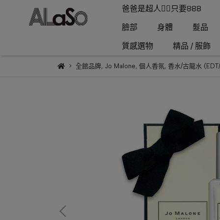
爸爸是超人🦸‍♂️只要888
臉部
身體
髮品
質感選物
精品 / 服飾
全館品牌
,
Jo Malone
,
個人香氛
,
香水/古龍水 (EDT/