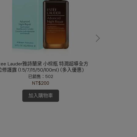
tee Lauder雅詩蘭黛 小棕瓶 特潤超導全方
GUCCI Flora 
位修護露 (1.5/7/15/50/100ml) (多入優惠)
花女性淡香精 
已銷售：502
NT$200
加入購物車