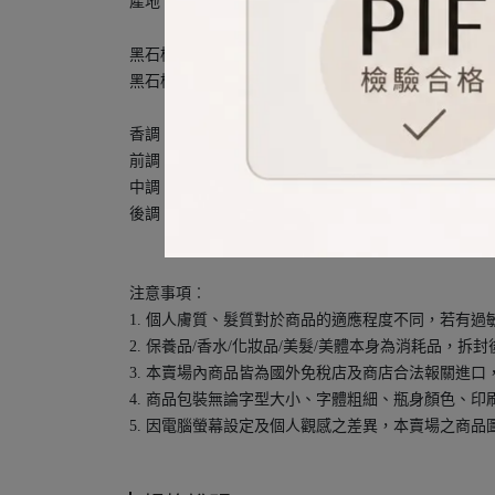
產地︰英國
黑石榴的魅力猶如一襲深紅色的真絲長裙，散發著石
黑石榴馥郁可口與神秘莫測，木莓、洋李和石榴的香
香調：木質調 、 花果甜美調 、 辛辣調
前調：紅石榴、覆盆子、李子
中調：粉紅胡椒、香水百合
後調：辛辣木香
注意事項︰
1. 個人膚質、髮質對於商品的適應程度不同，若有
2. 保養品/香水/化妝品/美髮/美體本身為消耗品，
3. 本賣場內商品皆為國外免稅店及商店合法報關進
4. 商品包裝無論字型大小、字體粗細、瓶身顏色、
5. 因電腦螢幕設定及個人觀感之差異，本賣場之商