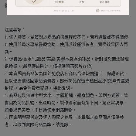
後調：苔蘚
注意事項︰
1. 個人膚質、髮質對於商品的適應程度不同，若有過敏或不適請停
止使用並尋求專業醫療協助。使用成效僅供參考，實際效果因人而
異。
2. 保養品/香水/化妝品/美髮/美體本身為消耗品，拆封後恕無法辦理
退換貨。(新品瑕疵除外，請提供開箱影片存證)
3. 本賣場內商品皆為國外免稅店及商店合法報關進口，保證正貨，
且以優惠價格回饋給消費者，部分商品保留專櫃出品原貌(無外盒或
封膜)，為免消費者疑惑，特此說明。
4. 商品包裝無論字型大小、字體粗細、瓶身顏色、印刷方式等，皆
會因為商品批號、出產時間、製作國家而有所不同，屬正常現象。
如要求完美者，不建議使用網路購物。
5. 因電腦螢幕設定及個人觀感之差異，本賣場之商品圖片僅供參
考，以收到實際商品為準，請見諒。