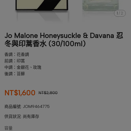
1
/
2
Jo Malone Honeysuckle & Davana 忍
冬與印蒿香水 (30/100ml)
香調：花香調
前調：印蒿
中調：金銀花、玫瑰
後調：苔蘚
NT$1,600
NT$2,800
商品編號:
JOM9464775
供貨狀況:
尚有庫存
容量