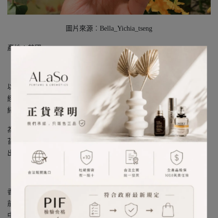
圖片來源︰Bella_Yichia_tseng
產地︰英國
以代表英國鄉間的忍冬為香氛的靈魂，透過晨露玫瑰的清新讓這款
經典英倫香氣更具有現代感，溫柔了整體香氛的彈性；加入印蒿繾
綣交纏著的甜美果香，
為香氛注入歡欣愉悅；最後再調合宛如雨後帶著溫潤水氣的清脆樹
苔與誘人暖意的檀香，增添全新的層次，在經典中融合現代，激盪
出美麗的火花，創造出經典英倫的全新時尚氣息。
香調：花香調
前調：印蒿
中調：金銀花、玫瑰