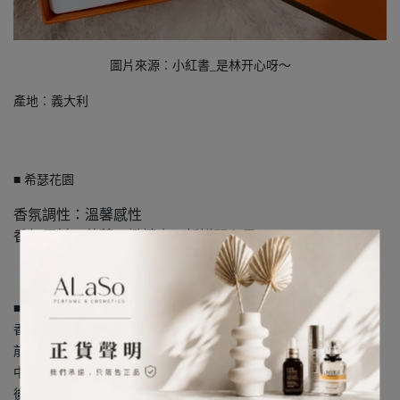
圖片來源︰小紅書_是林开心呀～
產地︰義大利
■ 希瑟花園
香氛調性：溫馨感性
香氛原料：芒草、橄欖木、新鮮開心果
■ 尼羅河花園
香調：花果清新調
前調：胡蘿蔔、葡萄柚、蕃茄、綠芒果
中調：橘子、牡丹、蘆筆管、風信子、尼羅河睡蓮
後調：埃及無花果樹、鳶尾花、肉桂、麝香、焚香