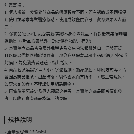
注意事項︰
1. 個人膚質、髮質對於商品的適應程度不同，若有過敏或不適請停
止使用並尋求專業醫療協助。使用成效僅供參考，實際效果因人而
異。
2. 保養品/香水/化妝品/美髮/美體本身為消耗品，拆封後恕無法辦理
退換貨。(新品瑕疵除外，請提供開箱影片存證)
3. 本賣場內商品皆為國外免稅店及商店合法報關進口，保證正貨，
且以優惠價格回饋給消費者，部分商品保留專櫃出品原貌(無外盒或
封膜)，為免消費者疑惑，特此說明。
4. 商品包裝無論字型大小、字體粗細、瓶身顏色、印刷方式等，皆
會因為商品批號、出產時間、製作國家而有所不同，屬正常現象。
如要求完美者，不建議使用網路購物。
5. 因電腦螢幕設定及個人觀感之差異，本賣場之商品圖片僅供參
考，以收到實際商品為準，請見諒。
規格說明
• 重量或容量︰7.5ml*4