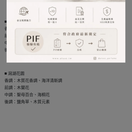
■ 李先生的花園
香調：柑橘花香調
前調：金橘
中調：茉莉、薄荷
後調：麝香
■ 潟湖花園
香調：木質花香調、海洋清新調
前調：木蘭花
中調：聖母百合、海桐花
後調：鹽角草、木質元素