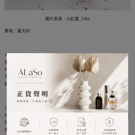
圖片來源︰小紅書_7eRd
產地︰義大利
Alessandro Michele在2015年接下GUCCI 創意總監之後，以既摩登又
復古的新風貌，重新擦亮Gucci這個經典的時尚品牌。Alessandro
Michele 對繁花和骨董的迷戀，也表現在每季GUCCI的服飾設計上，
不指如此，就連香水系列在這幾年也有重大的變革，並推出了許多
精彩的新香。
2017年GUCCI推出由Alessandro Michele參與設計的第一款香水－
BLOOM，邀請了調香師巨匠ALBERTO MORILLAS一同合作，從天
然雙瓣茉莉、晚香玉、鳶尾草、金銀花和印度獨特素材中提煉出
來，漆上粉色的瓶身就像陶瓷一般，並印上復古的印花圖案，充滿