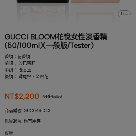
1
/
4
GUCCI BLOOM花悅女性淡香精
(50/100ml)(一般版/Tester)
香調：花香調
前調： 沙巴茉莉
中調： 晚香玉
後調： 鳶尾根、金銀花
NT$2,200
NT$4,200
商品編號:
GUC0481043
供貨狀況:
尚有庫存
容量