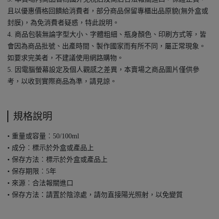
且以優惠價格回饋給消費者，部分商品保留專櫃出品原貌(無外盒或
封膜)，為免消費者疑惑，特此說明。
4. 商品包裝無論字型大小、字體粗細、瓶身顏色、印刷方式等，皆
會因為商品批號、出產時間、製作國家而有所不同，屬正常現象。
如要求完美者，不建議使用網路購物。
5. 因電腦螢幕設定及個人觀感之差異，本賣場之商品圖片僅供參
考，以收到實際商品為準，請見諒。
規格說明
• 重量或容量︰50/100ml
• 成分︰標示於外盒或產品上
• 保存方法︰標示於外盒或產品上
• 保存期限︰5年
• 來源︰合法報關進口
• 保存方法：請置於陰涼處，請勿直接陽光照射，以免變質