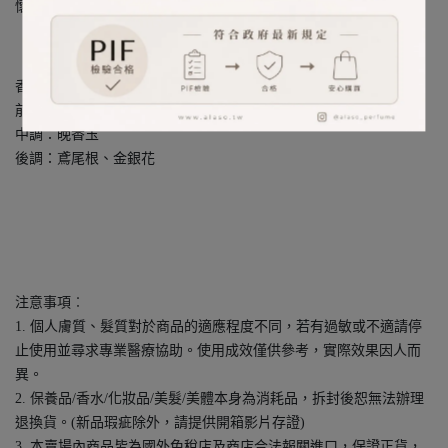
懷舊的浪漫風格！
香調：花香調
前調：沙巴茉莉
中調：晚香玉
後調：鳶尾根、金銀花
注意事項︰
1. 個人膚質、髮質對於商品的適應程度不同，若有過敏或不適請停
止使用並尋求專業醫療協助。使用成效僅供參考，實際效果因人而
異。
2. 保養品/香水/化妝品/美髮/美體本身為消耗品，拆封後恕無法辦理
退換貨。(新品瑕疵除外，請提供開箱影片存證)
3. 本賣場內商品皆為國外免稅店及商店合法報關進口，保證正貨，