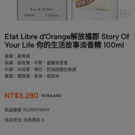
1
/
2
Etat Libre d'Orange解放橘郡 Story Of
Your Life 你的生活故事淡香精 100ml
香調：美食調
前調：岩玫瑰、印蒿、暹羅安息香
中調：月桂葉、橙花、奶油甜麵包香調
後調：蘭姆酒、香草、琥珀木
NT$3,280
NT$4,680
商品編號:
ELD8593659
供貨狀況:
尚有庫存 6