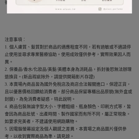
後調：蘭姆酒、香草、琥珀木
注意事項︰
1. 個人膚質、髮質對於商品的適應程度不同，若有過敏或不適請停
止使用並尋求專業醫療協助。使用成效僅供參考，實際效果因人而
異。
2. 保養品/香水/化妝品/美髮/美體本身為消耗品，拆封後恕無法辦理
退換貨。(新品瑕疵除外，請提供開箱影片存證)
3. 本賣場內商品皆為國外免稅店及商店合法報關進口，保證正貨，
且以優惠價格回饋給消費者，部分商品保留專櫃出品原貌(無外盒或
封膜)，為免消費者疑惑，特此說明。
4. 商品包裝無論字型大小、字體粗細、瓶身顏色、印刷方式等，皆
會因為商品批號、出產時間、製作國家而有所不同，屬正常現象。
如要求完美者，不建議使用網路購物。
5. 因電腦螢幕設定及個人觀感之差異，本賣場之商品圖片僅供參
考，以收到實際商品為準，請見諒。