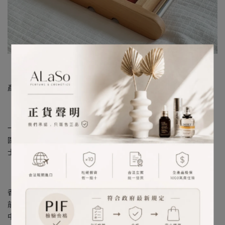
圖片來源：小紅書
產地：法國
一款甜美可愛的美食調，營造出的是一種柔軟、甜蜜又纓綣的氛
圍，像是和愛人在家晚飯後小酌兩杯后，配著暈黃燈光、慵懶的爵
士的一支舞。
香調：美食調
前調：岩玫瑰、印蒿、暹羅安息香
中調：月桂葉、橙花、奶油甜麵包香調