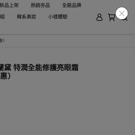
新品上架
熱銷夯品
全館品牌
組
韓系美妝
小樣體驗
惠)
r雅詩蘭黛 特潤全能修護亮眼霜
優惠)