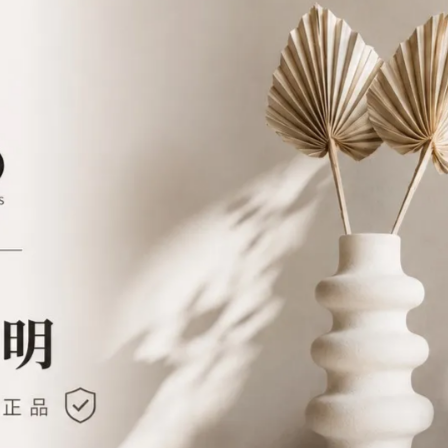
加入最愛
已銷售: 187 件
此商品 「 最高 」可以折抵紅利
圖片來源︰Estee Lauder
「小棕眼」
精神電力飽滿的明亮雙眼!