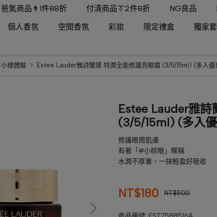
爸氣商品👨1件88折
付清商品👔2件8折
NG良品
個人香氛
空間香氛
彩妝
限定禮盒
獨家套
,
小樣體驗
Estee Lauder雅詩蘭黛 特潤全能修護亮眼霜 (3/5/15ml) (多入優
Estee Laude
(3/5/15ml) (多入
修護眼周肌膚
有著「#小棕眼」暱稱
水潤不厚重，一抹輕盈好吸收
NT$180
NT$500
商品編號:
EST7588516A