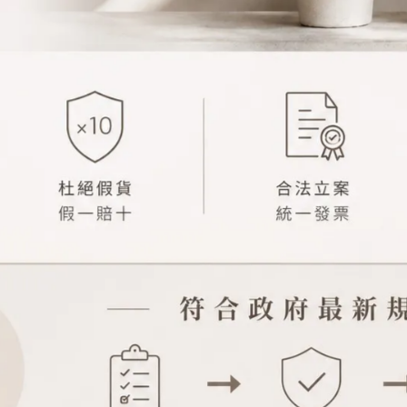
過敏或不適請停止使用並尋求專業醫療協助。使用成效僅供參考，實際效果
拆封後恕無法辦理退換貨。(新品瑕疵除外，請提供開箱影片存證)
口，保證正貨，且以優惠價格回饋給消費者，部分商品保留專櫃出品原貌(無
印刷方式等，皆會因為商品批號、出產時間、製作國家而有所不同，屬正常
品圖片僅供參考，以收到實際商品為準，請見諒。
免變質