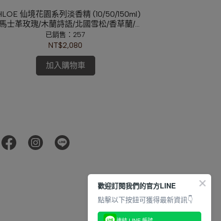
HLOE 仙境花園系列淡香精 (10/50/150ml)
CLARINS克蘭
大馬士革玫瑰/木蘭詩語/北國雪松/香草蘭/迷
馬鞭草/煙雨茉莉/紫羅蘭之印/淺吻含羞草)
已銷售：257
NT$2,080
加入購物車
歡迎訂閱我們的官方LINE
點擊以下按鈕可獲得最新資訊👇
連結 LINE 帳號