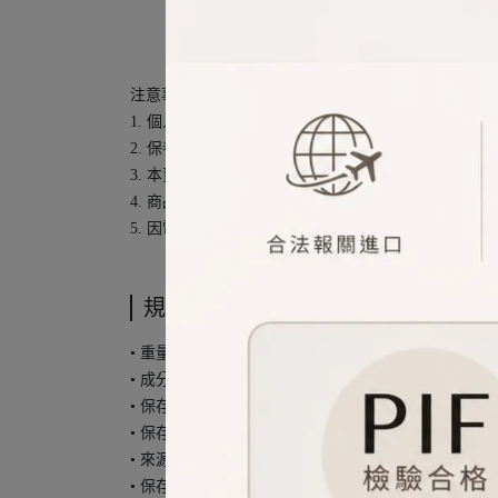
注意事項︰
1. 個人膚質、髮質對於商品的適應程度不同，若有
2. 保養品/香水/化妝品/美髮/美體本身為消耗品，
3. 本賣場內商品皆為國外免稅店及商店合法報關進
4. 商品包裝無論字型大小、字體粗細、瓶身顏色、
5. 因電腦螢幕設定及個人觀感之差異，本賣場之商
規格說明
• 重量或容量︰3/5/15ml
• 成分︰標示於外盒或產品上
• 保存方法︰標示於外盒或產品上
• 保存期限︰3年
• 來源︰合法報關進口 / 台灣公司貨
• 保存方法：請置於陰涼處，請勿直接陽光照射，以