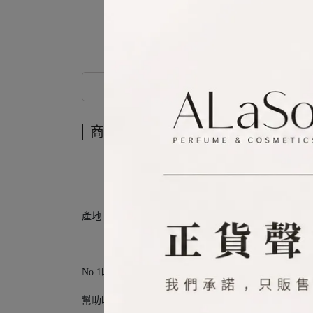
商品介紹
商品介紹
產地︰美國
No.1眼周修護專家！全新升級！特潤全能修護亮眼霜
幫助眼周肌膚長效保濕、明亮，全方位修護眼部，打造