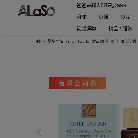
爸爸是超人🦸‍♂️只要888
臉部
身體
髮品
質感選物
精品 / 服飾
全館品牌
,
Estee Lauder 雅詩蘭黛
,
臉部
,
眼部保養