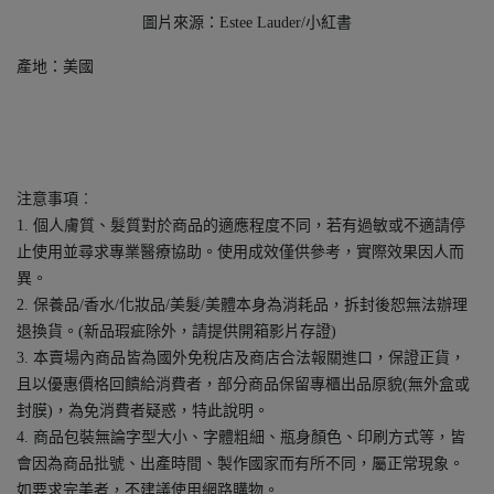
圖片來源：Estee Lauder/小紅書
產地：美國
注意事項︰
1. 個人膚質、髮質對於商品的適應程度不同，若有過敏或不適請停
止使用並尋求專業醫療協助。使用成效僅供參考，實際效果因人而
異。
2. 保養品/香水/化妝品/美髮/美體本身為消耗品，拆封後恕無法辦理
退換貨。(新品瑕疵除外，請提供開箱影片存證)
3. 本賣場內商品皆為國外免稅店及商店合法報關進口，保證正貨，
且以優惠價格回饋給消費者，部分商品保留專櫃出品原貌(無外盒或
封膜)，為免消費者疑惑，特此說明。
4. 商品包裝無論字型大小、字體粗細、瓶身顏色、印刷方式等，皆
會因為商品批號、出產時間、製作國家而有所不同，屬正常現象。
如要求完美者，不建議使用網路購物。