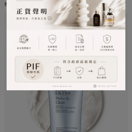
雅詩蘭黛精華首選小棕瓶全新升級，獨家專利掌握年輕關鍵！