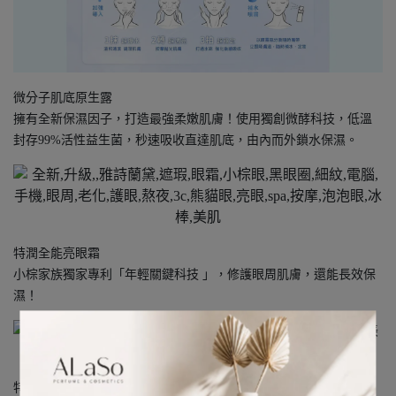
微分子肌底原生露
擁有全新保濕因子，打造最強柔嫩肌膚！使用獨創微酵科技，低溫
封存99%活性益生菌，秒速吸收直達肌底，由內而外鎖水保濕。
特潤全能亮眼霜
小棕家族獨家專利「年輕關鍵科技 」，修護眼周肌膚，還能長效保
濕！
特潤超導全方位修護露