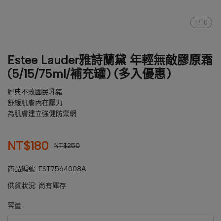
1
/
10
Estee Lauder雅詩蘭黛 年輕無敵膠原霜
(5/15/75ml/補充罐) (多入優惠)
經典不敗國民乳霜
舒緩肌膚內在壓力
為肌膚建立強健防禦網
NT$180
NT$250
商品編號:
EST7564008A
供貨狀況:
尚有庫存
容量