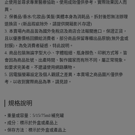
止使用並尋求專業醫療協助。使用成效僅供參考，實際效果因人而
異。
2. 保養品/香水/化妝品/美髮/美體本身為消耗品，拆封後恕無法辦理
退換貨。(新品瑕疵除外，請提供開箱影片存證)
3. 本賣場內商品皆為國外免稅店及商店合法報關進口，保證正貨，
且以優惠價格回饋給消費者，部分商品保留專櫃出品原貌(無外盒或
封膜)，為免消費者疑惑，特此說明。
4. 商品包裝無論字型大小、字體粗細、瓶身顏色、印刷方式等，皆
會因為商品批號、出產時間、製作國家而有所不同，屬正常現象。
如要求完美者，不建議使用網路購物。
5. 因電腦螢幕設定及個人觀感之差異，本賣場之商品圖片僅供參
考，以收到實際商品為準，請見諒。
規格說明
• 重量或容量︰5/15/75ml/補充罐
• 成分︰標示於外盒或產品上
• 保存方法︰標示於外盒或產品上