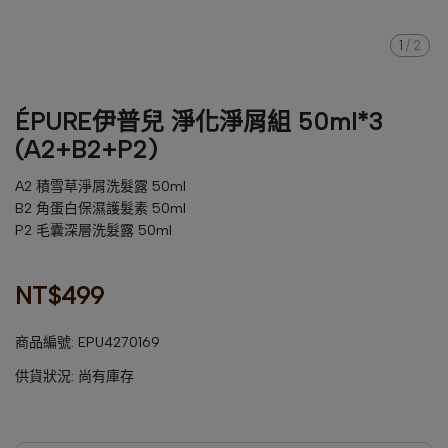
1
/
2
ÉPURE伊普兒 淨化淨屑組 50ml*3
(A2+B2+P2)
A2 積雪草淨屑洗髮露 50ml
B2 角蛋白保濕護髮素 50ml
P2 毛囊深層洗髮露 50ml
NT$499
商品編號:
EPU4270169
供貨狀況:
尚有庫存