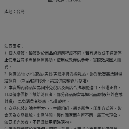
圖片來源︰ÉPURE
產地︰台灣
注意事項︰
1. 個人膚質、髮質對於商品的適應程度不同，若有過敏或不適請停
止使用並尋求專業醫療協助。使用成效僅供參考，實際效果因人而
異。
2. 保養品/香水/化妝品/美髮/美體本身為消耗品，拆封後恕無法辦理
退換貨。(新品瑕疵除外，請提供開箱影片存證)
3. 本賣場內商品皆為國外免稅店及商店合法報關進口，保證正貨，
且以優惠價格回饋給消費者，部分商品保留專櫃出品原貌(無外盒或
封膜)，為免消費者疑惑，特此說明。
4. 商品包裝無論字型大小、字體粗細、瓶身顏色、印刷方式等，皆
會因為商品批號、出產時間、製作國家而有所不同，屬正常現象。
如要求完美者，不建議使用網路購物。