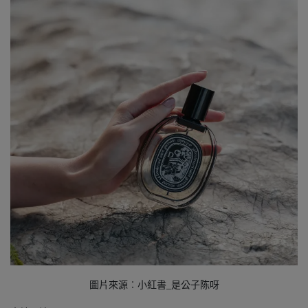
圖片來源︰小紅書_是公子陈呀