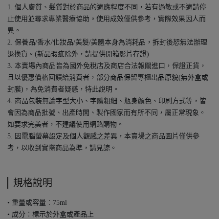
1. 個人膚質、髮質對於商品的適應程度不同，若有過敏或不適請停
止使用並尋求專業醫療協助。使用成效僅供參考，實際效果因人而
異。
2. 保養品/香水/化妝品/美髮/美體本身為消耗品，拆封後恕無法辦理
退換貨。(新品瑕疵除外，請提供開箱影片存證)
3. 本賣場內商品皆為國外免稅店及商店合法報關進口，保證正貨，
且以優惠價格回饋給消費者，部分商品保留專櫃出品原貌(無外盒或
封膜)，為免消費者疑惑，特此說明。
4. 商品包裝無論字型大小、字體粗細、瓶身顏色、印刷方式等，皆
會因為商品批號、出產時間、製作國家而有所不同，屬正常現象。
如要求完美者，不建議使用網路購物。
5. 因電腦螢幕設定及個人觀感之差異，本賣場之商品圖片僅供參
考，以收到實際商品為準，請見諒。
規格說明
• 重量或容量︰75ml
• 成分︰標示於外盒或產品上