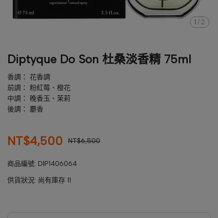
1
/
2
Diptyque Do Son 杜桑淡香精 75ml
香調： 花香調
前調： 粉紅莓、橙花
中調： 晚香玉、茉莉
後調： 麝香
NT$4,500
NT$6,500
商品編號:
DIP1406064
供貨狀況:
尚有庫存 11