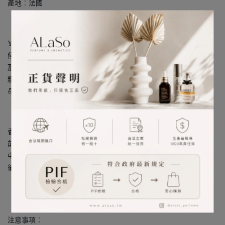
產地︰法國
Yves Coueslant兒時曾於越南下龍灣度過夏日，為了逃離濕熱的氣
候，他的父親於當地海防市遠離海港的Do Son建造了一座小亭。
那裡的空氣清涼舒適，海風輕撫帶來了攝人心魄的晚香玉香氣。這
精緻令人迷醉的晚香玉芬芳，帶有果實與花朵之間神秘，也正是他
母親最喜愛的花朵。
香調： 花香調
前調： 粉紅莓、橙花
中調： 晚香玉、茉莉
後調： 麝香
注意事項︰