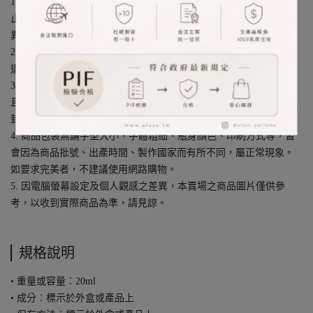
1. 個人膚質、髮質對於商品的適應程度不同，若有過敏或不適請停
止使用並尋求專業醫療協助。使用成效僅供參考，實際效果因人而
異。
2. 保養品/香水/化妝品/美髮/美體本身為消耗品，拆封後恕無法辦理
退換貨。(新品瑕疵除外，請提供開箱影片存證)
3. 本賣場內商品皆為國外免稅店及商店合法報關進口，保證正貨，
且以優惠價格回饋給消費者，部分商品保留專櫃出品原貌(無外盒或
封膜)，為免消費者疑惑，特此說明。
4. 商品包裝無論字型大小、字體粗細、瓶身顏色、印刷方式等，皆
會因為商品批號、出產時間、製作國家而有所不同，屬正常現象。
如要求完美者，不建議使用網路購物。
5. 因電腦螢幕設定及個人觀感之差異，本賣場之商品圖片僅供參
考，以收到實際商品為準，請見諒。
規格說明
• 重量或容量︰20ml
• 成分︰標示於外盒或產品上