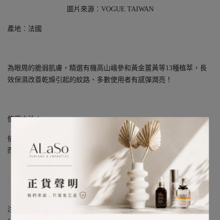
圖片來源︰VOGUE TAIWAN
產地︰法國
為眼周的脆弱肌膚，精選有機高山峨參和黃金薑黃等13種植萃，長
效保濕改善乾燥引起的紋路、多數使用者有感彈潤亮！
使用方法：
依喜好轉動壓頭取出適當用量，指腹混合雙質地，於上下眼瞼由內
而外向太陽穴按壓，最後輕按眉心。
注意事項︰