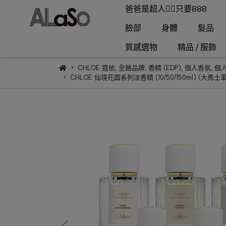
爸爸是超人🦸‍♂️只要888
臉部
身體
髮品
質感選物
精品 / 服飾
CHLOE 蔻依
,
全館品牌
,
香精 (EDP)
,
個人香氛
,
個
CHLOE 仙境花園系列淡香精 (10/50/150ml) 