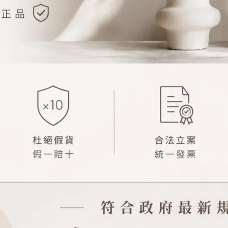
讓我完全埋進在這溫柔仙氣氛圍裡 ..
花香，並不凜冽，是一瓶溫柔帶點甜的木質香。
，底蘊中含有絲這奈香，非常清澈幹凈，留香時間很可以。
小巷，路邊是一排排茉莉花。後調融入奶呼呼的獨特幽香，即使不愛白花
很有辨識度。像風吹過，清新自然的花香中帶著陽光的暖感，很愜意。