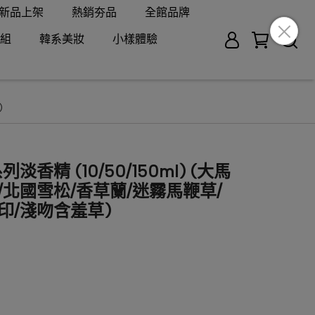
新品上架
熱銷夯品
全館品牌
組
韓系美妝
小樣體驗
)
淡香精 (10/50/150ml) (大馬
/北國雪松/香草蘭/迷霧馬鞭草/
印/淺吻含羞草)