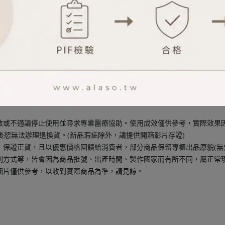
卻沒有水中影那樣重。新鮮嬌嫩的玫瑰，很淡雅的一款。聞起來非常舒服
喚起了大自然中剛綻放的花瓣的香氣，就像它的同名花朵一樣華麗而低調
過敏或不適請停止使用並尋求專業醫療協助。使用成效僅供參考，實際效果
拆封後恕無法辦理退換貨。(新品瑕疵除外，請提供開箱影片存證)
口，保證正貨，且以優惠價格回饋給消費者，部分商品保留專櫃出品原貌(無
印刷方式等，皆會因為商品批號、出產時間、製作國家而有所不同，屬正常
品圖片僅供參考，以收到實際商品為準，請見諒。