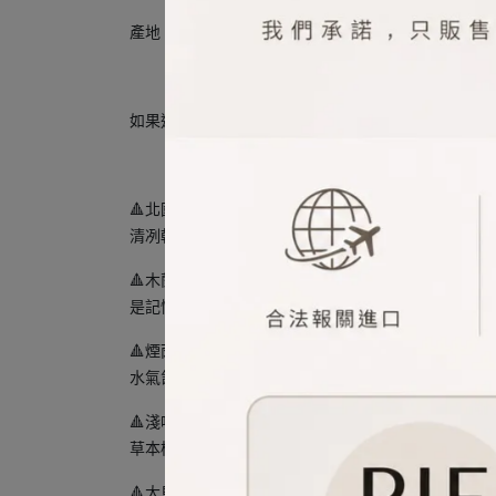
產地︰法國
如果迷失在CHLOE的仙境花園系列中，那這一盒可以
🔺北國雪松
清冽幹凈的雪松與香根草點綴著花園里冷冷的溫柔的
🔺木蘭詩語
是記憶中清新的白玉蘭花香，味道很還原。清透含蓄
🔺煙雨茉莉
水氣氥覆的清甜茉莉，仿佛撐著一把油紙傘浸步江南
🔺淺吻含羞草
草本植物的清新線意中帶點絨錢的粉質感。不張揚卻
🔺大馬士革攻瑰