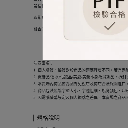
帶枝葉的荔枝玫瑰，這絲的露珠感。職業綠意很還原
🔺紫羅蘭之印
融合了紫羅蘭粉香和微妙清新氣息的香水。這款香水
注意事項︰
1. 個人膚質、髮質對於商品的適應程度不同，若有
2. 保養品/香水/化妝品/美髮/美體本身為消耗品，
3. 本賣場內商品皆為國外免稅店及商店合法報關進
4. 商品包裝無論字型大小、字體粗細、瓶身顏色、
5. 因電腦螢幕設定及個人觀感之差異，本賣場之商
規格說明