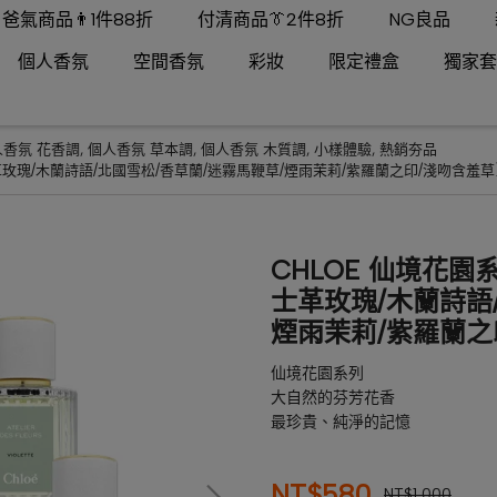
爸氣商品👨1件88折
付清商品👔2件8折
NG良品
個人香氛
空間香氛
彩妝
限定禮盒
獨家套
人香氛 花香調
,
個人香氛 草本調
,
個人香氛 木質調
,
小樣體驗
,
熱銷夯品
(大馬士革玫瑰/木蘭詩語/北國雪松/香草蘭/迷霧馬鞭草/煙雨茉莉/紫羅蘭之印/淺吻含羞草
CHLOE 仙境花園系列
士革玫瑰/木蘭詩語
煙雨茉莉/紫羅蘭之
仙境花園系列
大自然的芬芳花香
最珍貴、純淨的記憶
NT$580
NT$1,000