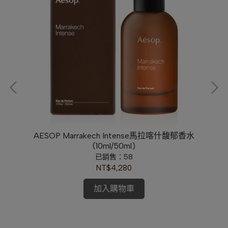
小香
AESOP Marrakech Intense馬拉喀什馥郁香水
B
/希
(10ml/50ml)
已銷售：58
NT$4,280
加入購物車