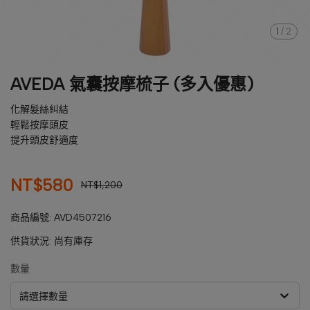
1
/
2
AVEDA 氣囊按摩梳子 (多入優惠)
化解髮絲糾結
輕鬆按摩頭皮
提升頭皮舒適度
NT$580
NT$1,200
商品編號:
AVD4507216
供貨狀況:
尚有庫存
數量
請選擇數量