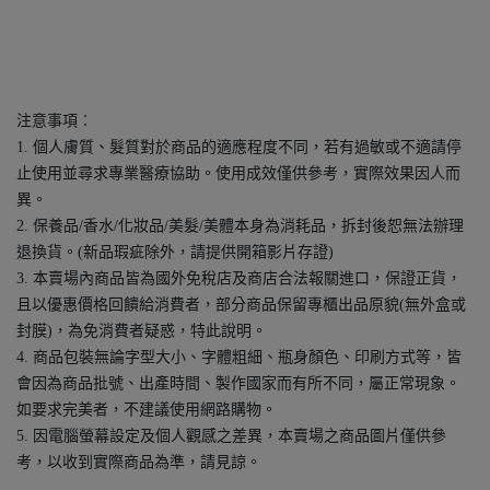
注意事項︰
1. 個人膚質、髮質對於商品的適應程度不同，若有過敏或不適請停
止使用並尋求專業醫療協助。使用成效僅供參考，實際效果因人而
異。
2. 保養品/香水/化妝品/美髮/美體本身為消耗品，拆封後恕無法辦理
退換貨。(新品瑕疵除外，請提供開箱影片存證)
3. 本賣場內商品皆為國外免稅店及商店合法報關進口，保證正貨，
且以優惠價格回饋給消費者，部分商品保留專櫃出品原貌(無外盒或
封膜)，為免消費者疑惑，特此說明。
4. 商品包裝無論字型大小、字體粗細、瓶身顏色、印刷方式等，皆
會因為商品批號、出產時間、製作國家而有所不同，屬正常現象。
如要求完美者，不建議使用網路購物。
5. 因電腦螢幕設定及個人觀感之差異，本賣場之商品圖片僅供參
考，以收到實際商品為準，請見諒。