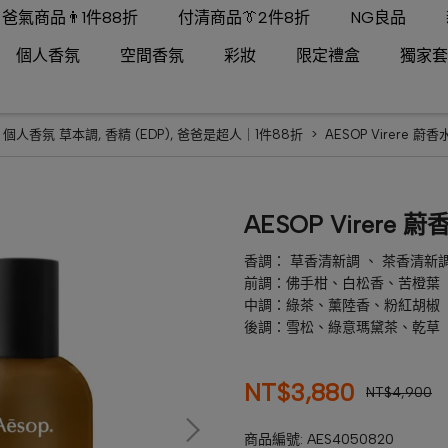
爸氣商品👨1件88折
付清商品👔2件8折
NG良品
個人香氛
空間香氛
彩妝
限定禮盒
獨家套
,
個人香氛 草本調
,
香精 (EDP)
,
爸爸是超人｜1件88折
AESOP Virere 蔚香水
AESOP Virere 蔚
香調： 草香清新調 、 茶香清新調
前調：佛手柑、白松香、苦橙葉
中調：綠茶、薰陸香、粉紅胡椒
後調：雪松、綠意瑪黛茶、乾草
NT$3,880
NT$4,900
商品編號:
AES4050820