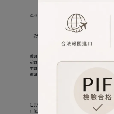
產地︰澳洲
一款綠意盎然的清新調香水，以明亮的活力柑橘、帶
香調： 草香清新調 、 茶香清新調 、 木質清新調
前調：佛手柑、白松香、苦橙葉
中調：綠茶、薰陸香、粉紅胡椒
後調：雪松、綠意瑪黛茶、乾草
注意事項︰
1. 個人膚質、髮質對於商品的適應程度不同，若有