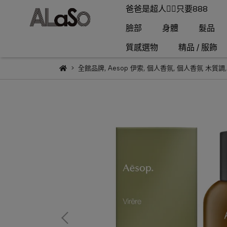
爸爸是超人🦸‍♂️只要888
臉部
身體
髮品
質感選物
精品 / 服飾
全館品牌
,
Aesop 伊索
,
個人香氛
,
個人香氛 木質調