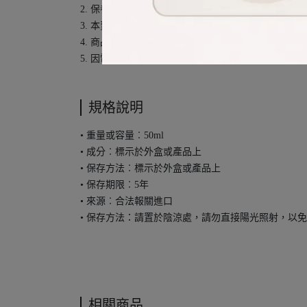
2. 保養品/香水/化妝品/美髮/美體本身為消耗品，
3. 本賣場內商品皆為國外免稅店及商店合法報關進
4. 商品包裝無論字型大小、字體粗細、瓶身顏色、
5. 因電腦螢幕設定及個人觀感之差異，本賣場之商
規格說明
• 重量或容量︰50ml
• 成分︰標示於外盒或產品上
• 保存方法︰標示於外盒或產品上
• 保存期限︰5年
• 來源︰合法報關進口
• 保存方法：請置於陰涼處，請勿直接陽光照射，以
相關商品