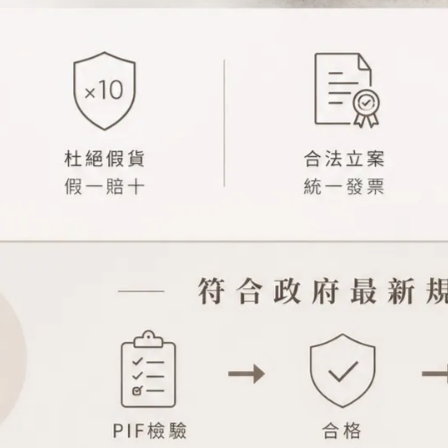
圖片來源︰AESOP
胡椒質感的綠意香料作為主角，散發芳香草本的溫暖氣息，讓人憶起在無
過敏或不適請停止使用並尋求專業醫療協助。使用成效僅供參考，實際效果