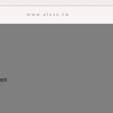
拆封後恕無法辦理退換貨。(新品瑕疵除外，請提供開箱影片存證)
口，保證正貨，且以優惠價格回饋給消費者，部分商品保留專櫃出品原貌(無
印刷方式等，皆會因為商品批號、出產時間、製作國家而有所不同，屬正常
品圖片僅供參考，以收到實際商品為準，請見諒。
免變質