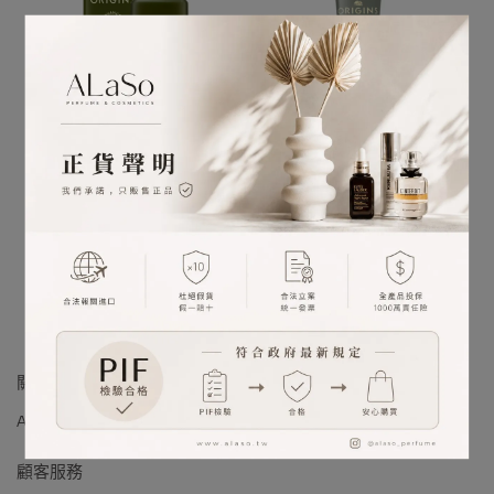
ORIGINS品木宣言 Dr.
ORIGINS品木宣言 一舉兩
WEIL青春無敵靈芝光潤機
得潔面慕絲 150ml (多入優
能水 (50/200/400ml) (多
惠)
已銷售：344
已銷售：72
入優惠)
NT$350
NT$599
NT$520
NT$1,100
加入購物車
加入購物車
關於我們
ALaSo 品牌理念
ALaSo 會員制度
ALaSo 的品質承諾 (PIF)
顧客服務