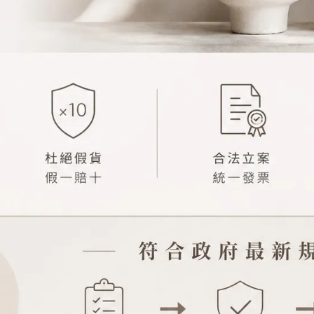
erlain嬌蘭 Rosa Rossa花草水語
Guerlain嬌蘭 皇家蜂王乳平
霧玫瑰淡香水 (7.5/75/125ml)
(5/50ml)
已銷售：30
已銷售：18
NT$580
NT$750
NT$380
NT$675
erlain嬌蘭 皇家蜂王乳雙導精華
50ml #新版