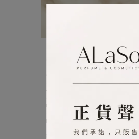
Gu
爸爸是超人🦸‍♂️只要888
預設
爸氣商品👨1件88折
付清商品👔2件8折
NG良品
新品上架
熱銷夯品