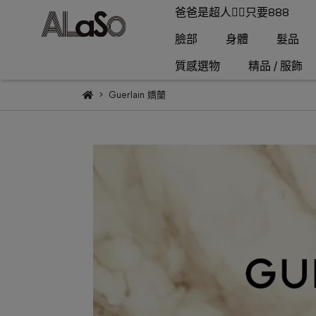
爸爸是超人🦸‍♂️只要888
臉部
身體
髮品
質感選物
精品 / 服飾
Guerlain 嬌蘭