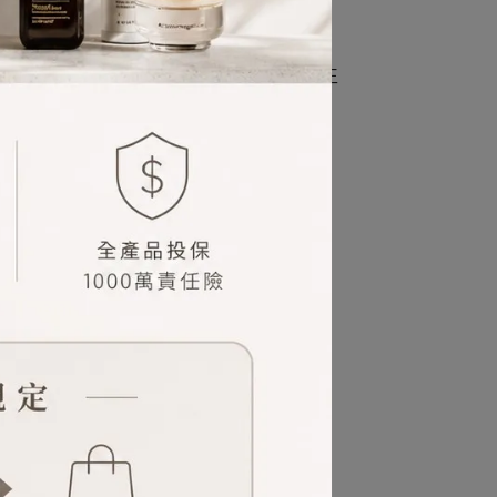
衡油精華
【NG良品】Guerlain嬌蘭 皇家蜂王
乳蜜露 300ml
已銷售：0
NT$2,350
NT$5,200