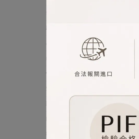
全館品牌
Gu
晨
臉部
身體
髮品
個人香氛
空間香氛
彩妝
限定禮盒
Gu
獨家套組