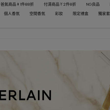
爸氣商品👨1件88折
付清商品👔2件8折
NG良品
個人香氛
空間香氛
彩妝
限定禮盒
獨家套