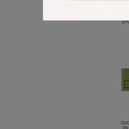
ÉP
GU
(