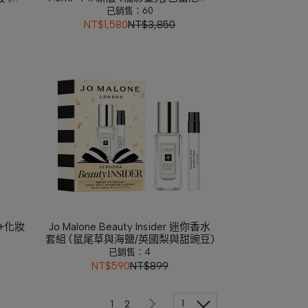
李先生
尼羅河花園/絲巾女性淡香精)
已銷售：60
NT$1,580
NT$3,850
l+化妝
Jo Malone Beauty Insider 迷你香水
套組 (鼠尾草與海鹽/英國梨與甜豌豆)
已銷售：4
NT$590
NT$899
1
1
2