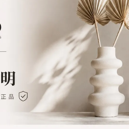
or迪奧 J'adore 真我宣言淡香精禮
Dior迪奧 Miss Dior 花漾女
盒組 (淡香精/身體乳)
禮盒 100ml+10ml
已銷售：23
已銷售：32
NT$820
NT$1,030
NT$4,850
NT$6,250