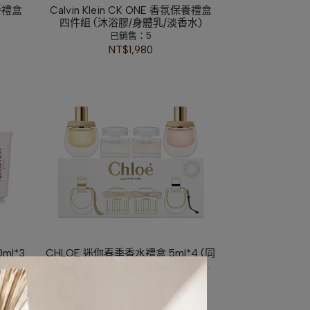
保養禮盒
Calvin Klein CK ONE 香氛保養禮盒
四件組 (沐浴膠/身體乳/淡香水)
已銷售：5
NT$1,980
ml*3
CHLOE 迷你春季香水禮盒 5ml*4 (同
夢)
名女性/芳心之旅/光蘊玫瑰/芳心之旅
夜幕精粹)
已銷售：5
NT$1,580
NT$3,250