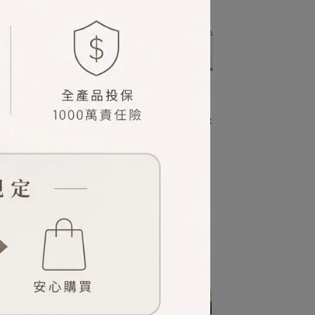
l*5入
ÉPURE伊普兒 淨化控油組 50ml*3
之水/
(A1+B2+P2)
已銷售：24
NT$499