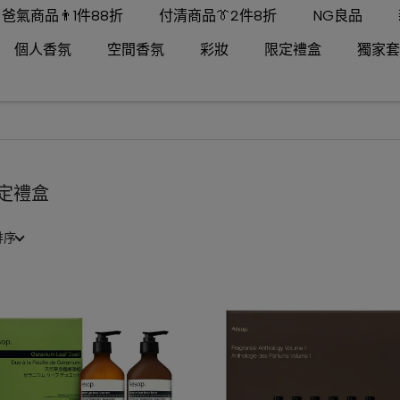
爸氣商品👨1件88折
付清商品👔2件8折
NG良品
個人香氛
空間香氛
彩妝
限定禮盒
獨家套
定禮盒
排序