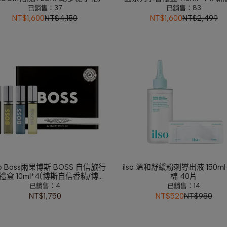
湖花園/尼羅河花園/希瑟花園/
已銷售：37
已銷售：83
的花園)
NT$1,600
NT$4,150
NT$1,600
NT$2,499
o Boss雨果博斯 BOSS 自信旅行
ilso 溫和舒緩粉刺導出液 150m
禮盒 10ml*4(博斯自信香精/博斯
棉 40片
淡香水/博斯自信淡香精/自信無
已銷售：4
已銷售：14
限淡香精)
NT$1,750
NT$520
NT$980