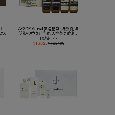
章》
AESOP Arrival 抵達禮盒 (洗髮露/潤
希思/馬
髮乳/橙香身體乳霜/天竺葵身體潔膚
露)
已銷售：47
NT$1,120
NT$1,400