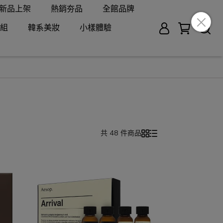
新品上架
熱銷夯品
全館品牌
組
韓系美妝
小樣體驗
共 48 件商品