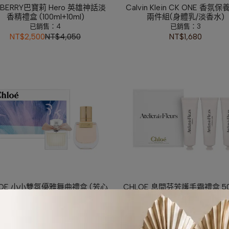
RBERRY巴寶莉 Hero 英雄神話淡
Calvin Klein CK ONE 香氛
香精禮盒 (100ml+10ml)
兩件組(身體乳/淡香水)
已銷售：4
已銷售：3
NT$2,500
NT$4,050
NT$1,680
LOE 小小雙氛優雅舞曲禮盒 (芳心
CHLOE 息間芬芳護手霜禮盒 50
旅女性淡香精/經典同名女性淡香
(北國雪松/木蘭詩語/檀香之
精)
已銷售：8
已銷售：16
NT$1,580
NT$3,000
NT$1,650
NT$4,500