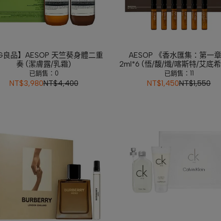
G良品】AESOP 天竺葵身體二重
AESOP 《香水匯集：第一
奏 (潔膚露/乳霜)
2ml*6 (悟/馥/熾/喀斯特/艾底
拉喀什馥郁)
已銷售：0
已銷售：11
NT$3,980
NT$4,400
NT$1,450
NT$1,550