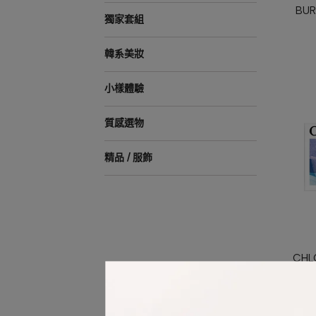
BU
獨家套組
韓系美妝
小樣體驗
質感選物
精品 / 服飾
CH
之