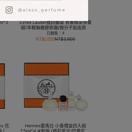
l*3
Estee Lauder雅詩蘭黛 青春煥采保養
組(年輕無敵膠原霜/微分子肌底原生
露/特潤全能修護亮眼霜/特潤超導全
已銷售：4
方位修護露/細緻煥采雙效淨化潔面
NT$1,050
NT$3,800
乳)
ns 花
Hermes愛馬仕 小香禮盒四入組
版 (潟
7.5ml*4 #新版 (橘彩星光/巴蕾尼亞/