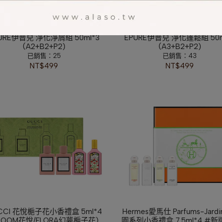
URE伊普兒 淨化淨屑組 50ml*3
ÉPURE伊普兒 淨化蓬鬆組 50m
(A2+B2+P2)
(A3+B2+P2)
已銷售：25
已銷售：43
NT$499
NT$499
CCI 花悅梔子花小香禮盒 5ml*4
Hermes愛馬仕 Parfums-Jardi
BLOOM花悅/FLORA幻夢梔子花)
園系列小香禮盒 7.5ml*4 #新