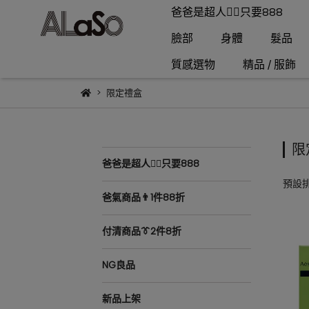
爸爸是超人🦸‍♂️只要888
臉部
身體
髮品
質感選物
精品 / 服飾
限定禮盒
限
爸爸是超人🦸‍♂️只要888
預設
爸氣商品👨1件88折
付清商品👔2件8折
NG良品
新品上架