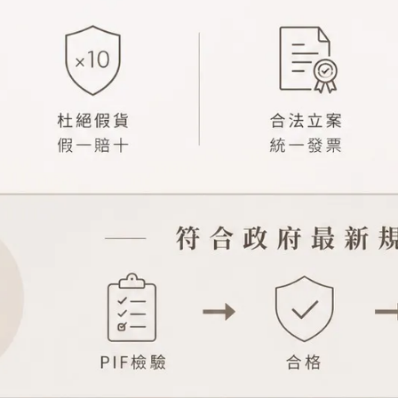
tyque 淡香精三件組禮盒 7.5ml*3
Diptyque 經典淡香水禮盒 7.5m
(杜桑/爵夢/肌膚之華)
(杜桑/影中之水/感官之水/玫瑰
希臘無花果)
已銷售：23
已銷售：71
NT$2,850
NT$3,600
NT$2,580
NT$4,300